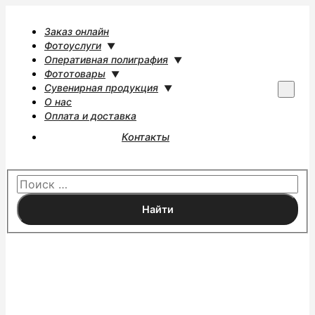
Заказ онлайн
Фотоуслуги
Оперативная полиграфия
Фототовары
Сувенирная продукция
Г
О нас
л
Оплата и доставка
а
Контакты
в
н
о
е
м
е
н
ю