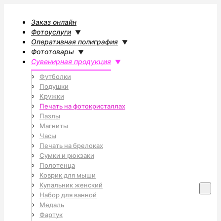
Заказ онлайн
Фотоуслуги
Оперативная полиграфия
Фототовары
Сувенирная продукция
Футболки
Подушки
Кружки
Печать на фотокристаллах
Пазлы
Магниты
Часы
Печать на брелоках
Сумки и рюкзаки
Полотенца
Коврик для мыши
Купальник женский
Г
Набор для ванной
Медаль
л
Фартук