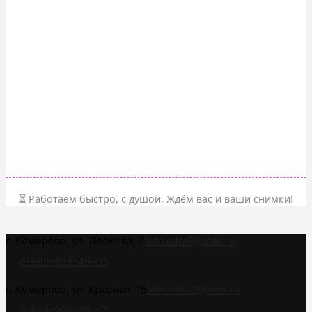
⏳ Работаем быстро, с душой. Ждём вас и ваши снимки!
г. Кемерово, ул. Леонова, 7
foto.cifra1@mail.ru
8-960-925-46-03
г. Кемерово, ул. Красная, 15
foto.cifra2@mail.ru
8-905-900-46-47