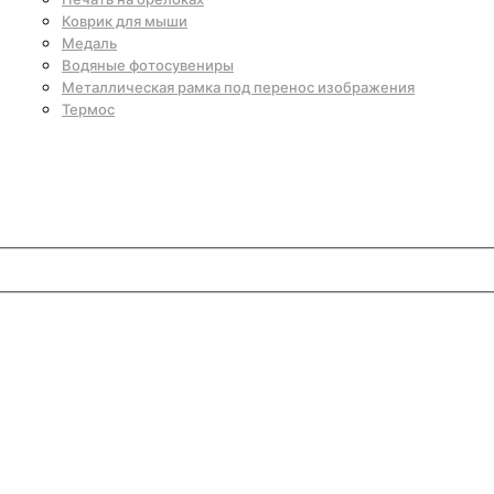
Коврик для мыши
Медаль
Водяные фотосувениры
Металлическая рамка под перенос изображения
Термос