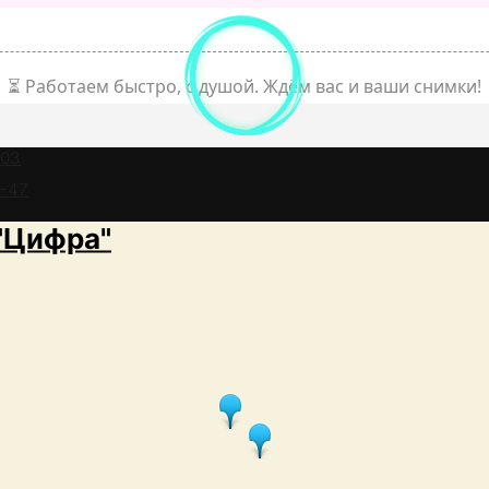
⏳ Работаем быстро, с душой. Ждём вас и ваши снимки!
-03
6-47