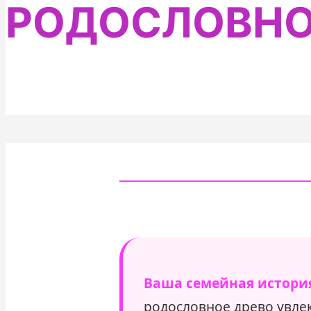
РОДОСЛОВНО
Ваша семейная истори
родословное древо увле