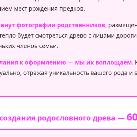
нием мест рождения предков.
анут фотографии родственников,
размещён
к тепло будет смотреться древо с лицами дорог
ньких членов семьи.
лания к оформлению — мы их воплощаем.
К
дуально, отражая уникальность вашего рода и
6
создания родословного древа —