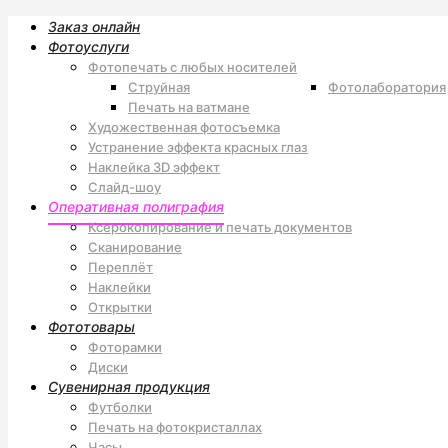
Заказ онлайн
Фотоуслуги
Фотопечать с любых носителей
Струйная
Фотолаборатория
Печать на ватмане
Художественная фотосъемка
Устранение эффекта красных глаз
Наклейка 3D эффект
Слайд-шоу
Оперативная полиграфия
Ксерокопирование и печать документов
Сканирование
Переплёт
Наклейки
Открытки
Фототовары
Фоторамки
Диски
Сувенирная продукция
Футболки
Печать на фотокристаллах
Часы