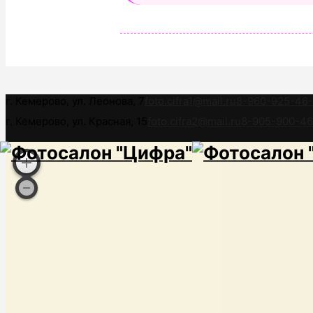
г. Кемерово, ул. Леонова, 7
foto.cifra1@mail.ru
8-960-925-46
г. Кемерово, ул. Красная, 15
foto.cifra2@mail.ru
8-905-900-4