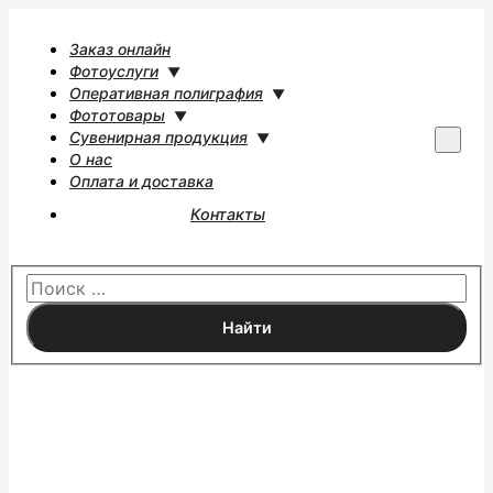
Заказ онлайн
Фотоуслуги
Оперативная полиграфия
Фототовары
Сувенирная продукция
Г
О нас
л
Оплата и доставка
а
Контакты
в
н
о
е
м
е
н
ю