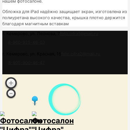
нашем фотосалоне.
Обложка для iPad надёжно защищает экран, изготовлена из
полиуретана высокого качества, крышка плотно держится
благодаря магнитным вставкам
г. Кемерово, ул. Леонова, 7
foto.cifra1@mail.ru
8-960-925-46-03
г. Кемерово, ул. Красная, 15
foto.cifra2@mail.ru
8-905-900-46-47