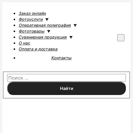
Заказ онлайн
Фотоуслуги
Оперативная полиграфия
Фототовары
Сувенирная продукция
Г
О нас
л
Оплата и доставка
а
Контакты
в
н
о
е
м
е
н
ю