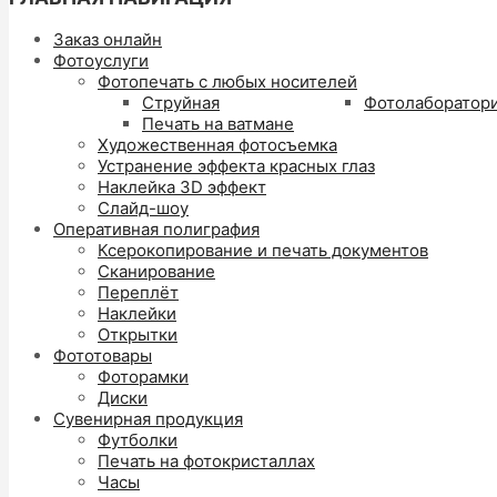
Заказ онлайн
Фотоуслуги
Фотопечать с любых носителей
Струйная
Фотолаборатор
Печать на ватмане
Художественная фотосъемка
Устранение эффекта красных глаз
Наклейка 3D эффект
Слайд-шоу
Оперативная полиграфия
Ксерокопирование и печать документов
Сканирование
Переплёт
Наклейки
Открытки
Фототовары
Фоторамки
Диски
Сувенирная продукция
Футболки
Печать на фотокристаллах
Часы