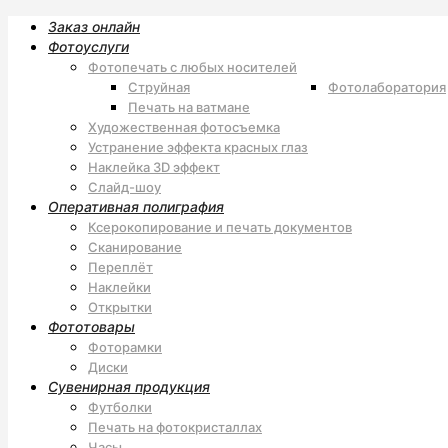
Заказ онлайн
Фотоуслуги
Фотопечать с любых носителей
Струйная
Фотолаборатория
Печать на ватмане
Художественная фотосъемка
Устранение эффекта красных глаз
Наклейка 3D эффект
Слайд-шоу
Оперативная полиграфия
Ксерокопирование и печать документов
Сканирование
Переплёт
Наклейки
Открытки
Фототовары
Фоторамки
Диски
Сувенирная продукция
Футболки
Печать на фотокристаллах
Часы