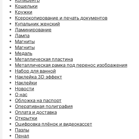
Копицентр
Кошельки
Кружки
Ксерокопирование и печать документов
Купальник женский
Ламинирование
Лампа
Магниты
Магниты
Медаль
Металлическая пластина
Металлическая рамка под перенос изображения
Набор для ванной
Наклейка 3D эффект
Наклейки
Новости
О нас
Обложка на паспорт
Оперативная полиграфия
Оплата и доставка
Открытки
Оцифровка плёнок и видеокассет
Пазлы
Пенал